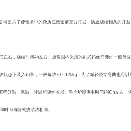
公司是为了使钼条中的杂质在致密前充分挥发，防止烧结钼条的开裂
℃左右，烧结时间4h左右。通常国内采用的卧式钨丝马弗炉一般每昼
炉状态下装入钼条，—般每炉70～120kg，为了减轻烧结弯曲也可以用
程升温、保温、降温和随炉冷却。整个炉期供电时间约lOh左右，切断
和时间与卧式烧结法相同。