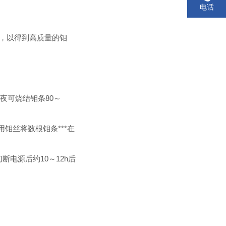
电话
，以得到高质量的钼
夜可烧结钼条80～
钼丝将数根钼条***在
电源后约10～12h后