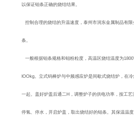
以保证钼条正确的烧结结果。
控制合理的烧结的升温速度，泰州市润东金属制品有限
条。
一般根据钼条规格和钼粉粒度，高温区烧结温度为1800
lOOkg。立式钨棒炉与中频感应炉是间歇式烧结炉，在冷
一起。盖好炉盖后通二H，调整炉子的供电功率，按工艺流
停氢、停水，开启炉盖，取出烧结好的钼条。其保温温度